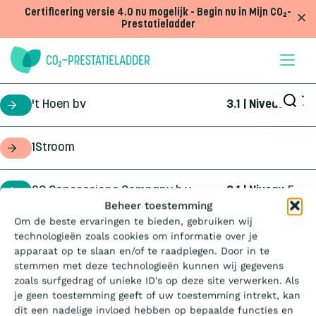
Doorgaan naar inhoud
Certificering versie 4.0 nu mogelijk - Begin nu in Mijn CO₂-
Prestatieladder
't Hoen bv
3.1 | Niveau
5
certificaathouder
1Stroom
opdrachtgever
2C Concessions Company b.v.
3.1 | Niveau
5
certificaathouder
Wat is de Ladder?
Beheer toestemming
Om de beste ervaringen te bieden, gebruiken wij
360Geo b.v.
3.1 | Niveau
3
certificaathouder
technologieën zoals cookies om informatie over je
Certificeren
apparaat op te slaan en/of te raadplegen. Door in te
stemmen met deze technologieën kunnen wij gegevens
4Infra
4.0 | Trede
3
certificaathouder
zoals surfgedrag of unieke ID's op deze site verwerken. Als
Aanbesteden
je geen toestemming geeft of uw toestemming intrekt, kan
dit een nadelige invloed hebben op bepaalde functies en