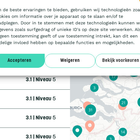
3.1 | Niveau
5
 de beste ervaringen te bieden, gebruiken wij technologieën zoa
okies om informatie over je apparaat op te slaan en/of te
3.1 | Niveau
3
adplegen. Door in te stemmen met deze technologieën kunnen w
gevens zoals surfgedrag of unieke ID's op deze site verwerken. Al
 geen toestemming geeft of uw toestemming intrekt, kan dit een
4.0 | Trede
3
delige invloed hebben op bepaalde functies en mogelijkheden.
3.1 | Niveau
5
Accepteren
Weigeren
Bekijk voorkeuren
3.1 | Niveau
5
3.1 | Niveau
5
3.1 | Niveau
5
3.1 | Niveau
5