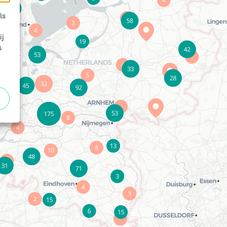
ls
ij
s