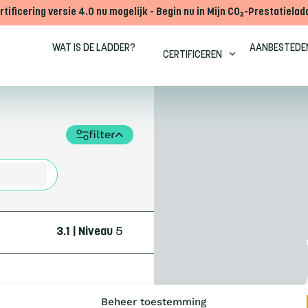
rtificering versie 4.0 nu mogelijk - Begin nu in Mijn CO₂-Prestatielad
WAT IS DE LADDER?
AANBESTEDE
CERTIFICEREN
filter
3.1 | Niveau
5
Beheer toestemming