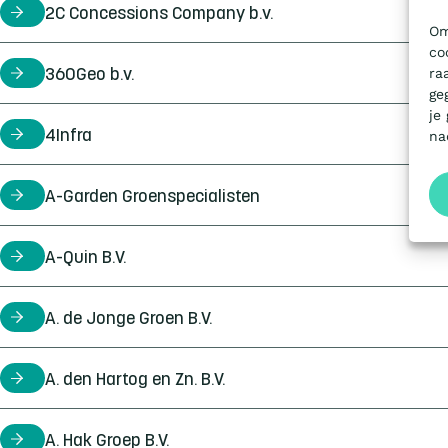
2C Concessions Company b.v.
certificaathouder
Om
co
ra
360Geo b.v.
certificaathouder
ge
je
4Infra
certificaathouder
na
A-Garden Groenspecialisten
certificaathouder
A-Quin B.V.
certificaathouder
A. de Jonge Groen B.V.
certificaathouder
A. den Hartog en Zn. B.V.
certificaathouder
A. Hak Groep B.V.
certificaathouder