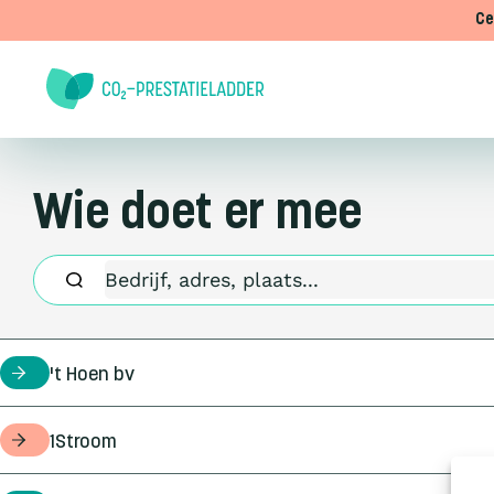
Doorgaan naar inhoud
Ce
Wie doet er mee
't Hoen bv
certificaathouder
1Stroom
opdrachtgever