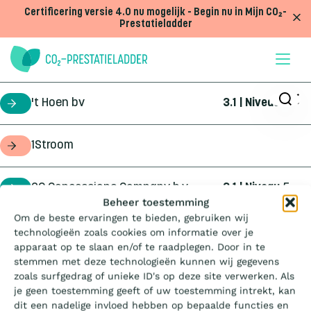
Doorgaan naar inhoud
Certificering versie 4.0 nu mogelijk - Begin nu in Mijn CO₂-
Prestatieladder
't Hoen bv
3.1 | Niveau
5
certificaathouder
1Stroom
opdrachtgever
2C Concessions Company b.v.
3.1 | Niveau
5
certificaathouder
Wat is de Ladder?
Beheer toestemming
Om de beste ervaringen te bieden, gebruiken wij
360Geo b.v.
3.1 | Niveau
3
certificaathouder
technologieën zoals cookies om informatie over je
Certificeren
apparaat op te slaan en/of te raadplegen. Door in te
stemmen met deze technologieën kunnen wij gegevens
4Infra
4.0 | Trede
3
certificaathouder
zoals surfgedrag of unieke ID's op deze site verwerken. Als
Aanbesteden
je geen toestemming geeft of uw toestemming intrekt, kan
dit een nadelige invloed hebben op bepaalde functies en