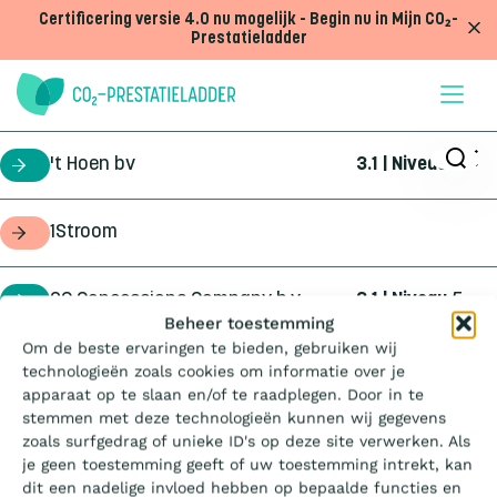
Doorgaan naar inhoud
Certificering versie 4.0 nu mogelijk - Begin nu in Mijn CO₂-
Prestatieladder
't Hoen bv
3.1 | Niveau
5
certificaathouder
1Stroom
opdrachtgever
2C Concessions Company b.v.
3.1 | Niveau
5
certificaathouder
Wat is de Ladder?
Beheer toestemming
Om de beste ervaringen te bieden, gebruiken wij
360Geo b.v.
3.1 | Niveau
3
certificaathouder
technologieën zoals cookies om informatie over je
Certificeren
apparaat op te slaan en/of te raadplegen. Door in te
stemmen met deze technologieën kunnen wij gegevens
4Infra
4.0 | Trede
3
certificaathouder
zoals surfgedrag of unieke ID's op deze site verwerken. Als
Aanbesteden
je geen toestemming geeft of uw toestemming intrekt, kan
dit een nadelige invloed hebben op bepaalde functies en