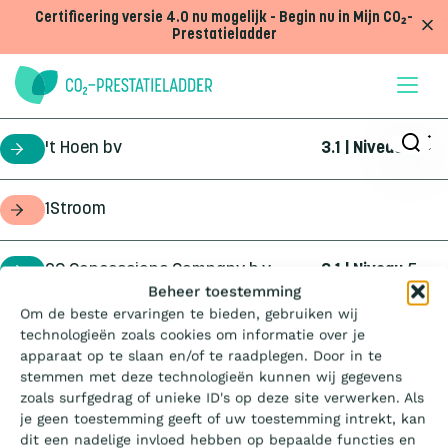
Doorgaan naar inhoud
Certificering versie 4.0 nu mogelijk - Begin nu in Mijn CO₂-
Prestatieladder
't Hoen bv
3.1 | Niveau
5
certificaathouder
1Stroom
opdrachtgever
2C Concessions Company b.v.
3.1 | Niveau
5
certificaathouder
Wat is de Ladder?
Beheer toestemming
Om de beste ervaringen te bieden, gebruiken wij
360Geo b.v.
3.1 | Niveau
3
certificaathouder
technologieën zoals cookies om informatie over je
Certificeren
apparaat op te slaan en/of te raadplegen. Door in te
stemmen met deze technologieën kunnen wij gegevens
4Infra
4.0 | Trede
3
certificaathouder
zoals surfgedrag of unieke ID's op deze site verwerken. Als
Aanbesteden
je geen toestemming geeft of uw toestemming intrekt, kan
dit een nadelige invloed hebben op bepaalde functies en