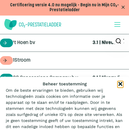
Doorgaan naar inhoud
Certificering versie 4.0 nu mogelijk - Begin nu in Mijn CO₂-
Prestatieladder
't Hoen bv
3.1 | Niveau
5
certificaathouder
1Stroom
opdrachtgever
2C Concessions Company b.v.
3.1 | Niveau
5
certificaathouder
Wat is de Ladder?
Beheer toestemming
Om de beste ervaringen te bieden, gebruiken wij
360Geo b.v.
3.1 | Niveau
3
certificaathouder
technologieën zoals cookies om informatie over je
Certificeren
apparaat op te slaan en/of te raadplegen. Door in te
stemmen met deze technologieën kunnen wij gegevens
4Infra
4.0 | Trede
3
certificaathouder
zoals surfgedrag of unieke ID's op deze site verwerken. Als
Aanbesteden
je geen toestemming geeft of uw toestemming intrekt, kan
dit een nadelige invloed hebben op bepaalde functies en