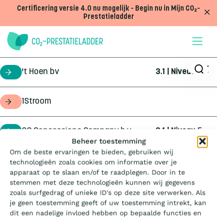
Doorgaan naar inhoud
Certificering versie 4.0 nu mogelijk - Begin nu in Mijn CO₂-
Prestatieladder
't Hoen bv
3.1 | Niveau
5
certificaathouder
1Stroom
opdrachtgever
2C Concessions Company b.v.
3.1 | Niveau
5
certificaathouder
Wat is de Ladder?
Beheer toestemming
Om de beste ervaringen te bieden, gebruiken wij
360Geo b.v.
3.1 | Niveau
3
certificaathouder
technologieën zoals cookies om informatie over je
Certificeren
apparaat op te slaan en/of te raadplegen. Door in te
stemmen met deze technologieën kunnen wij gegevens
4Infra
4.0 | Trede
3
certificaathouder
zoals surfgedrag of unieke ID's op deze site verwerken. Als
Aanbesteden
je geen toestemming geeft of uw toestemming intrekt, kan
dit een nadelige invloed hebben op bepaalde functies en