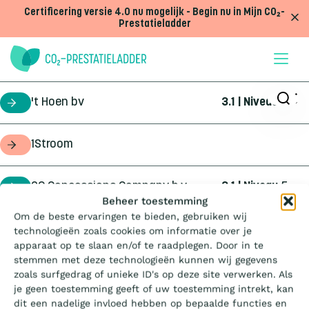
Doorgaan naar inhoud
Certificering versie 4.0 nu mogelijk - Begin nu in Mijn CO₂-
Prestatieladder
't Hoen bv
3.1 | Niveau
5
certificaathouder
1Stroom
opdrachtgever
2C Concessions Company b.v.
3.1 | Niveau
5
certificaathouder
Wat is de Ladder?
Beheer toestemming
Om de beste ervaringen te bieden, gebruiken wij
360Geo b.v.
3.1 | Niveau
3
certificaathouder
technologieën zoals cookies om informatie over je
Certificeren
apparaat op te slaan en/of te raadplegen. Door in te
stemmen met deze technologieën kunnen wij gegevens
4Infra
4.0 | Trede
3
certificaathouder
zoals surfgedrag of unieke ID's op deze site verwerken. Als
Aanbesteden
je geen toestemming geeft of uw toestemming intrekt, kan
dit een nadelige invloed hebben op bepaalde functies en