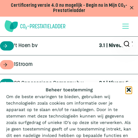
Doorgaan naar inhoud
Certificering versie 4.0 nu mogelijk - Begin nu in Mijn CO₂-
Prestatieladder
't Hoen bv
3.1 | Niveau
5
certificaathouder
1Stroom
opdrachtgever
2C Concessions Company b.v.
3.1 | Niveau
5
certificaathouder
Wat is de Ladder?
Beheer toestemming
Om de beste ervaringen te bieden, gebruiken wij
360Geo b.v.
3.1 | Niveau
3
certificaathouder
technologieën zoals cookies om informatie over je
Certificeren
apparaat op te slaan en/of te raadplegen. Door in te
stemmen met deze technologieën kunnen wij gegevens
4Infra
4.0 | Trede
3
certificaathouder
zoals surfgedrag of unieke ID's op deze site verwerken. Als
Aanbesteden
je geen toestemming geeft of uw toestemming intrekt, kan
dit een nadelige invloed hebben op bepaalde functies en