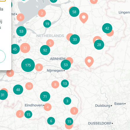
ls
ij
s