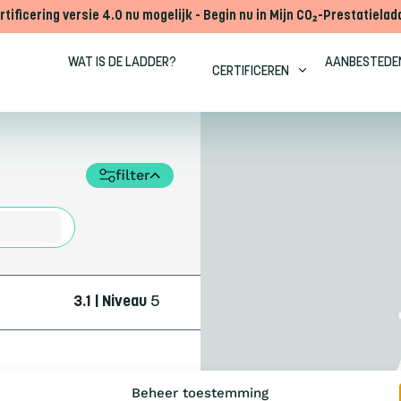
rtificering versie 4.0 nu mogelijk - Begin nu in Mijn CO₂-Prestatielad
WAT IS DE LADDER?
AANBESTEDE
CERTIFICEREN
filter
3.1 | Niveau
5
Beheer toestemming