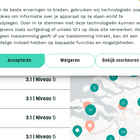
3.1 | Niveau
5
 de beste ervaringen te bieden, gebruiken wij technologieën zoa
okies om informatie over je apparaat op te slaan en/of te
3.1 | Niveau
3
adplegen. Door in te stemmen met deze technologieën kunnen w
gevens zoals surfgedrag of unieke ID's op deze site verwerken. Al
 geen toestemming geeft of uw toestemming intrekt, kan dit een
4.0 | Trede
3
delige invloed hebben op bepaalde functies en mogelijkheden.
3.1 | Niveau
5
Accepteren
Weigeren
Bekijk voorkeuren
3.1 | Niveau
5
3.1 | Niveau
5
3.1 | Niveau
5
3.1 | Niveau
5