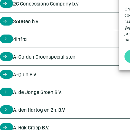
2C Concessions Company b.v.
certificaathouder
Om
co
ra
360Geo b.v.
certificaathouder
ge
je
4Infra
certificaathouder
na
A-Garden Groenspecialisten
certificaathouder
A-Quin B.V.
certificaathouder
A. de Jonge Groen B.V.
certificaathouder
A. den Hartog en Zn. B.V.
certificaathouder
A. Hak Groep B.V.
certificaathouder