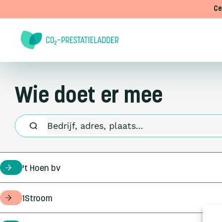
Doorgaan naar inhoud
Ce
Wie doet er mee
't Hoen bv
certificaathouder
1Stroom
opdrachtgever