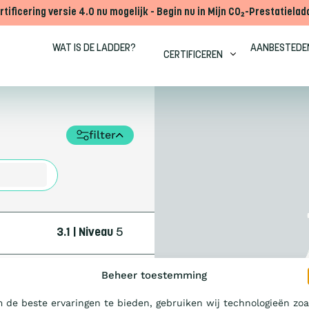
rtificering versie 4.0 nu mogelijk - Begin nu in Mijn CO₂-Prestatielad
WAT IS DE LADDER?
AANBESTEDE
CERTIFICEREN
filter
3.1 | Niveau
5
Beheer toestemming
 de beste ervaringen te bieden, gebruiken wij technologieën zoa