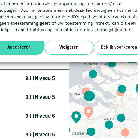
3.1 | Niveau
5
okies om informatie over je apparaat op te slaan en/of te
adplegen. Door in te stemmen met deze technologieën kunnen w
gevens zoals surfgedrag of unieke ID's op deze site verwerken. Al
3.1 | Niveau
3
 geen toestemming geeft of uw toestemming intrekt, kan dit een
delige invloed hebben op bepaalde functies en mogelijkheden.
4.0 | Trede
3
Accepteren
Weigeren
Bekijk voorkeuren
3.1 | Niveau
5
3.1 | Niveau
5
3.1 | Niveau
5
3.1 | Niveau
5
3.1 | Niveau
5