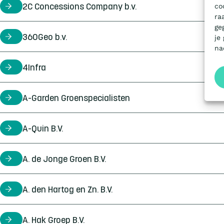
co
2C Concessions Company b.v.
certificaathouder
ra
ge
360Geo b.v.
certificaathouder
je
na
4Infra
certificaathouder
A-Garden Groenspecialisten
certificaathouder
A-Quin B.V.
certificaathouder
A. de Jonge Groen B.V.
certificaathouder
A. den Hartog en Zn. B.V.
certificaathouder
A. Hak Groep B.V.
certificaathouder