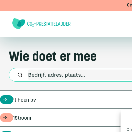
Doorgaan naar inhoud
Ce
Wie doet er mee
't Hoen bv
certificaathouder
1Stroom
opdrachtgever
Om