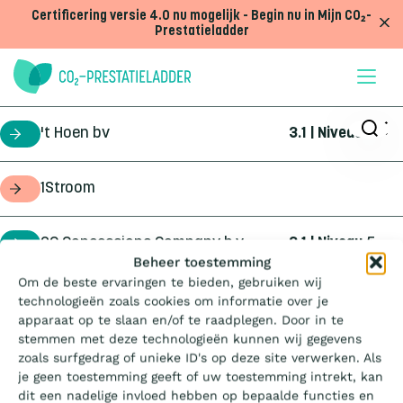
Doorgaan naar inhoud
Certificering versie 4.0 nu mogelijk - Begin nu in Mijn CO₂-
Prestatieladder
't Hoen bv
3.1 | Niveau
5
certificaathouder
1Stroom
opdrachtgever
2C Concessions Company b.v.
3.1 | Niveau
5
certificaathouder
Wat is de Ladder?
Beheer toestemming
Om de beste ervaringen te bieden, gebruiken wij
360Geo b.v.
3.1 | Niveau
3
certificaathouder
technologieën zoals cookies om informatie over je
Certificeren
apparaat op te slaan en/of te raadplegen. Door in te
stemmen met deze technologieën kunnen wij gegevens
4Infra
4.0 | Trede
3
certificaathouder
zoals surfgedrag of unieke ID's op deze site verwerken. Als
Aanbesteden
je geen toestemming geeft of uw toestemming intrekt, kan
dit een nadelige invloed hebben op bepaalde functies en