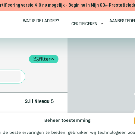
rtificering versie 4.0 nu mogelijk - Begin nu in Mijn CO₂-Prestatielad
WAT IS DE LADDER?
AANBESTEDE
CERTIFICEREN
filter
3.1 | Niveau
5
Beheer toestemming
 de beste ervaringen te bieden, gebruiken wij technologieën zoa