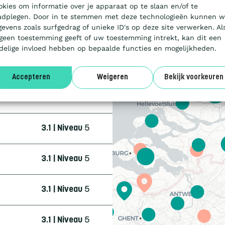
3.1 | Niveau
5
okies om informatie over je apparaat op te slaan en/of te
adplegen. Door in te stemmen met deze technologieën kunnen w
gevens zoals surfgedrag of unieke ID's op deze site verwerken. Al
3.1 | Niveau
3
 geen toestemming geeft of uw toestemming intrekt, kan dit een
delige invloed hebben op bepaalde functies en mogelijkheden.
4.0 | Trede
3
Accepteren
Weigeren
Bekijk voorkeuren
3.1 | Niveau
5
3.1 | Niveau
5
3.1 | Niveau
5
3.1 | Niveau
5
3.1 | Niveau
5