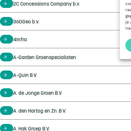
co
2C Concessions Company b.v.
certificaathouder
ra
ge
360Geo b.v.
certificaathouder
je
na
4Infra
certificaathouder
A-Garden Groenspecialisten
certificaathouder
A-Quin B.V.
certificaathouder
A. de Jonge Groen B.V.
certificaathouder
A. den Hartog en Zn. B.V.
certificaathouder
A. Hak Groep B.V.
certificaathouder