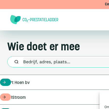
Doorgaan naar inhoud
Ce
Wie doet er mee
't Hoen bv
certificaathouder
1Stroom
opdrachtgever
Om