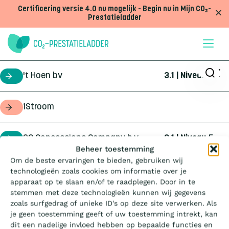
Doorgaan naar inhoud
Certificering versie 4.0 nu mogelijk - Begin nu in Mijn CO₂-
Prestatieladder
't Hoen bv
3.1 | Niveau
5
certificaathouder
1Stroom
opdrachtgever
2C Concessions Company b.v.
3.1 | Niveau
5
certificaathouder
Wat is de Ladder?
Beheer toestemming
Om de beste ervaringen te bieden, gebruiken wij
360Geo b.v.
3.1 | Niveau
3
certificaathouder
technologieën zoals cookies om informatie over je
Certificeren
apparaat op te slaan en/of te raadplegen. Door in te
stemmen met deze technologieën kunnen wij gegevens
4Infra
4.0 | Trede
3
certificaathouder
zoals surfgedrag of unieke ID's op deze site verwerken. Als
Aanbesteden
je geen toestemming geeft of uw toestemming intrekt, kan
dit een nadelige invloed hebben op bepaalde functies en