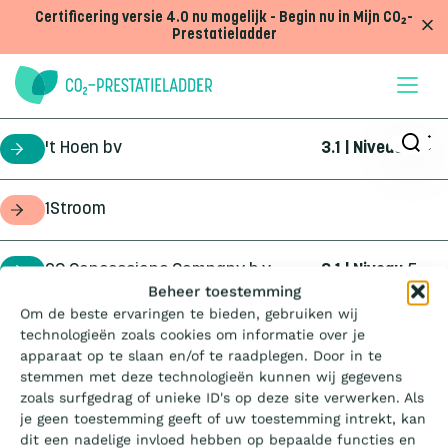
Doorgaan naar inhoud
Certificering versie 4.0 nu mogelijk - Begin nu in Mijn CO₂-
Prestatieladder
't Hoen bv
3.1 | Niveau
5
certificaathouder
1Stroom
opdrachtgever
2C Concessions Company b.v.
3.1 | Niveau
5
certificaathouder
Wat is de Ladder?
Beheer toestemming
Om de beste ervaringen te bieden, gebruiken wij
360Geo b.v.
3.1 | Niveau
3
certificaathouder
technologieën zoals cookies om informatie over je
Certificeren
apparaat op te slaan en/of te raadplegen. Door in te
stemmen met deze technologieën kunnen wij gegevens
4Infra
4.0 | Trede
3
certificaathouder
zoals surfgedrag of unieke ID's op deze site verwerken. Als
Aanbesteden
je geen toestemming geeft of uw toestemming intrekt, kan
dit een nadelige invloed hebben op bepaalde functies en