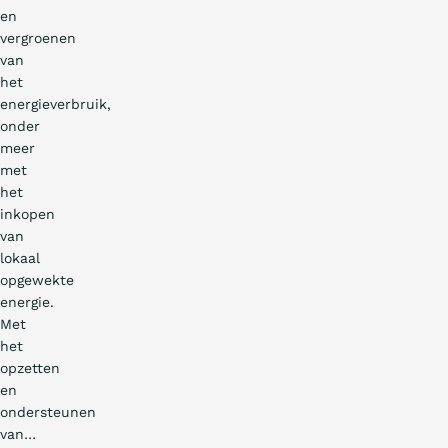
en
vergroenen
van
het
energieverbruik,
onder
meer
met
het
inkopen
van
lokaal
opgewekte
energie.
Met
het
opzetten
en
ondersteunen
van…