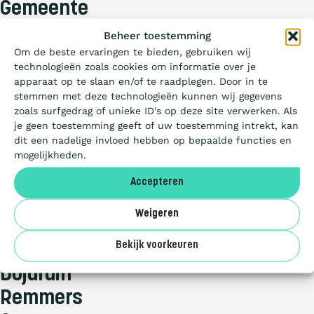
Gemeente
Texel
Wat is de Ladder?
Beheer toestemming
Om de beste ervaringen te bieden, gebruiken wij
Opdrachtgever
technologieën zoals cookies om informatie over je
Certificeren
apparaat op te slaan en/of te raadplegen. Door in te
Gemeente
stemmen met deze technologieën kunnen wij gegevens
Texel
zoals surfgedrag of unieke ID's op deze site verwerken. Als
Aanbesteden
je geen toestemming geeft of uw toestemming intrekt, kan
dit een nadelige invloed hebben op bepaalde functies en
Project
mogelijkheden.
Certificaathouder
Deelnemers
Accepteren
Janssen
Over ons
Weigeren
Riotech
Certificaathouder
Bekijk voorkeuren
Dujardin
Remmers