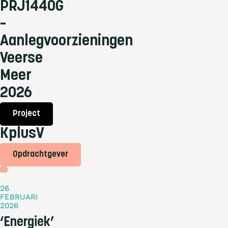
PRJ1440G
–
Aanlegvoorzieningen
Veerse
Meer
2026
Project
KplusV
Opdrachtgever
Nieuws
26
FEBRUARI
2026
‘Energiek’