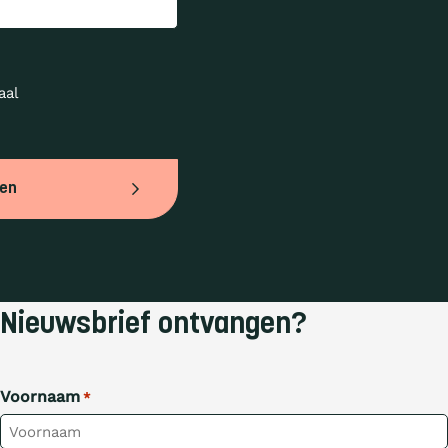
al 
ven
Nieuwsbrief ontvangen?
Voornaam
*