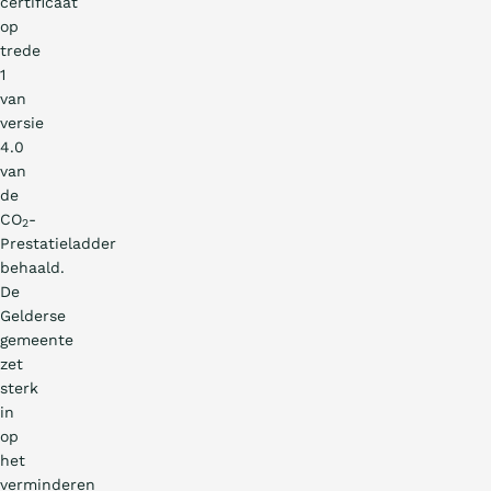
certificaat
op
trede
1
van
versie
4.0
van
de
CO
-
2
Prestatieladder
behaald.
De
Gelderse
gemeente
zet
sterk
in
op
het
verminderen