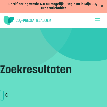
Doorgaan naar inhoud
Certificering versie 4.0 nu mogelijk - Begin nu in Mijn CO₂-
Prestatieladder
Zoekresultaten