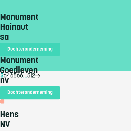
Monument
Hainaut
sa
Dochteronderneming
Monument
Goedleven
63
64
65
66
…
512
nv
Dochteronderneming
Certificaathouder
Hens
NV