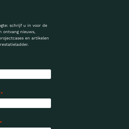
ogte: schrijf u in voor de
n ontvang nieuws,
projectcases en artikelen
restatieladder.
*
*