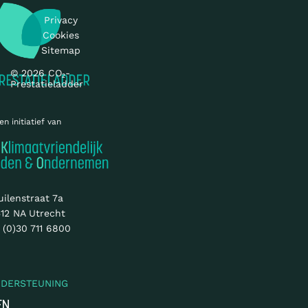
Privacy
Cookies
Sitemap
© 2026 CO₂-
Prestatieladder
en initiatief van
uilenstraat 7a
12 NA Utrecht
 (0)30 711 6800
NDERSTEUNING
EN