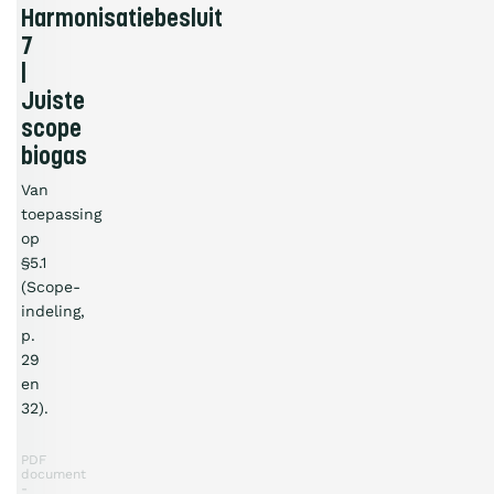
Harmonisatiebesluit
7
|
Juiste
scope
biogas
Van
toepassing
op
§5.1
(Scope-
indeling,
p.
29
en
32).
PDF
document