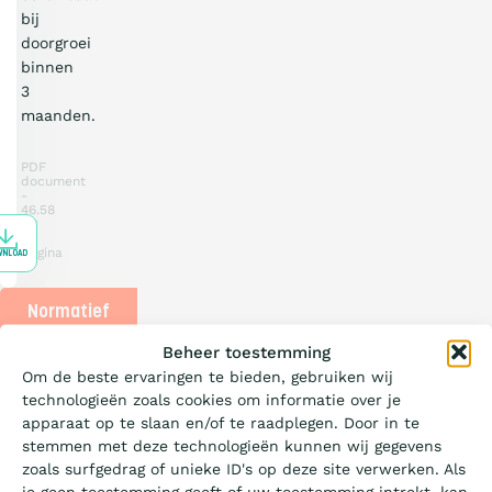
bij
doorgroei
binnen
3
maanden.
PDF
document
46.58
KB
1
pagina
WNLOAD
Normatief
Wat is de Ladder?
Beheer toestemming
Om de beste ervaringen te bieden, gebruiken wij
Versie
technologieën zoals cookies om informatie over je
3.1
Certificeren
apparaat op te slaan en/of te raadplegen. Door in te
-
stemmen met deze technologieën kunnen wij gegevens
Harmonisatiebesluit
zoals surfgedrag of unieke ID's op deze site verwerken. Als
je geen toestemming geeft of uw toestemming intrekt, kan