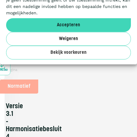
Aanbesteden
5
dit een nadelige invloed hebben op bepaalde functies en
|
mogelijkheden.
Sonderingsbedrijven
Deelnemers
Groottecategorie
Accepteren
sonderingsbedrijven.
Over ons
Weigeren
PDF
document
Bekijk voorkeuren
66.49
KB
1
pagina
WNLOAD
Normatief
Versie
3.1
-
Harmonisatiebesluit