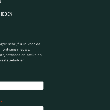
N
HEDEN
ogte: schrijf u in voor de
n ontvang nieuws,
projectcases en artikelen
restatieladder.
*