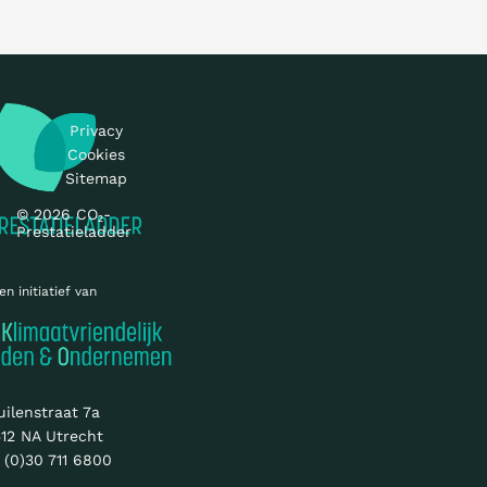
Privacy
Cookies
Sitemap
© 2026 CO₂-
Prestatieladder
en initiatief van
uilenstraat 7a
12 NA Utrecht
 (0)30 711 6800