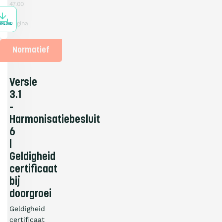
47.00
KB
1
pagina
WNLOAD
Normatief
Versie
3.1
-
Harmonisatiebesluit
6
|
Geldigheid
certificaat
bij
doorgroei
Geldigheid
certificaat