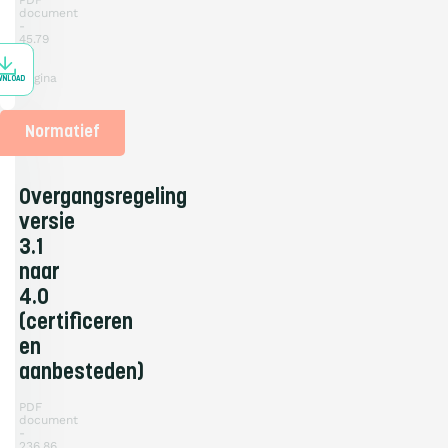
PDF
document
45.79
KB
1
pagina
WNLOAD
Normatief
Overgangsregeling
versie
3.1
naar
4.0
(certificeren
en
aanbesteden)
PDF
document
236.86