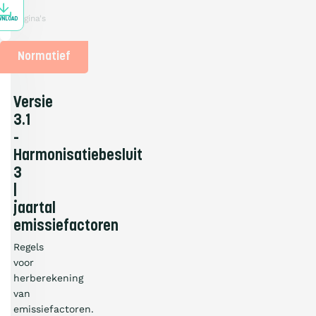
KB
2
pagina's
WNLOAD
Normatief
Versie
3.1
-
Harmonisatiebesluit
3
|
jaartal
emissiefactoren
Regels
voor
herberekening
van
emissiefactoren.