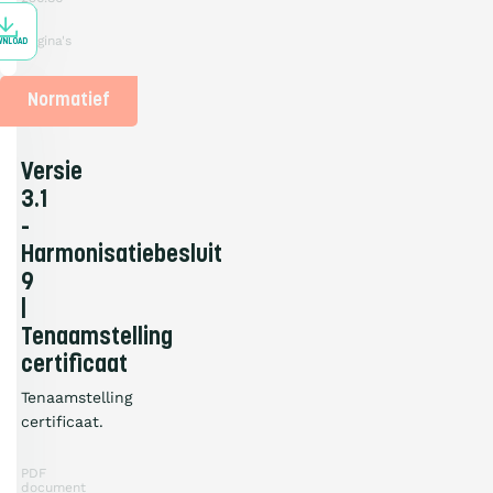
KB
3
pagina's
WNLOAD
Normatief
Versie
3.1
-
Harmonisatiebesluit
9
|
Tenaamstelling
certificaat
Tenaamstelling
certificaat.
PDF
document