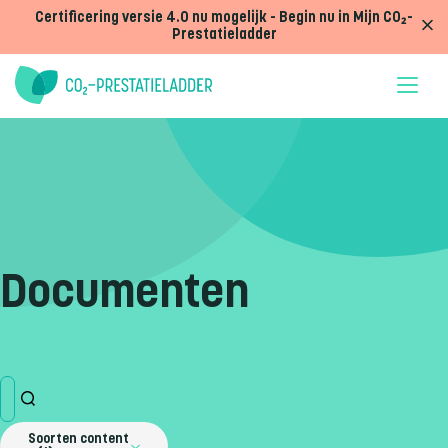
Doorgaan naar inhoud
Certificering versie 4.0 nu mogelijk - Begin nu in Mijn CO₂-
Prestatieladder
Documenten
Soorten content