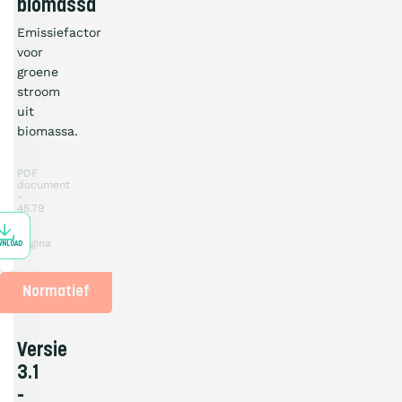
biomassa
Emissiefactor
voor
groene
stroom
uit
biomassa.
PDF
document
45.79
KB
1
pagina
WNLOAD
Normatief
Versie
3.1
-