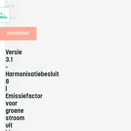
49.80
KB
1
pagina
WNLOAD
Normatief
Versie
3.1
-
Harmonisatiebesluit
8
|
Emissiefactor
voor
groene
stroom
uit