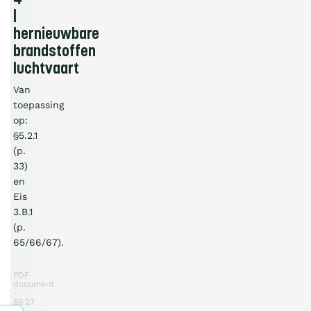
4
|
hernieuwbare
brandstoffen
luchtvaart
Van
toepassing
op:
§5.2.1
(p.
33)
en
Eis
3.B.1
(p.
65/66/67).
PDF
document
69.27