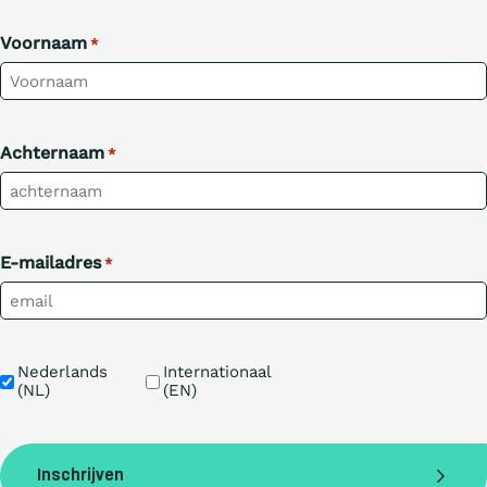
Voornaam
*
Achternaam
*
E-mailadres
*
Taal
Nederlands 
Internationaal 
(NL)
(EN)
Inschrijven