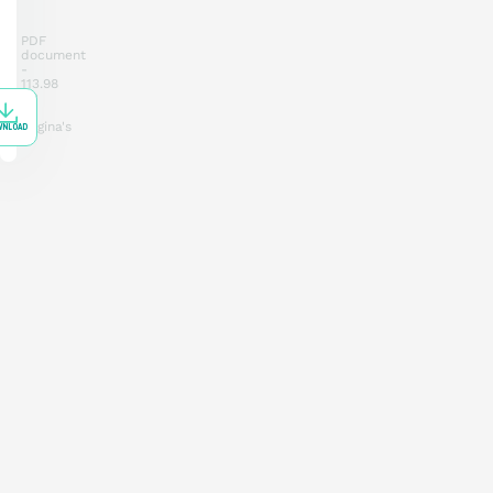
PDF
document
113.98
KB
2
pagina's
WNLOAD