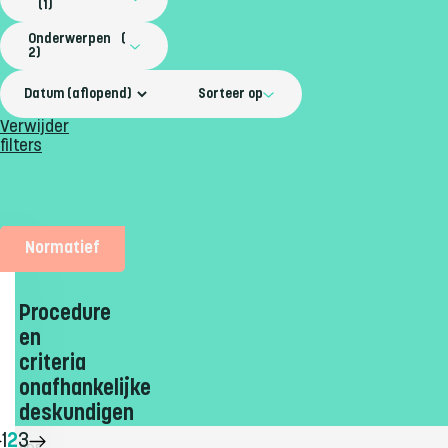
1
Onderwerpen
2
Sorteer op
Verwijder
filters
Normatief
Procedure
en
criteria
onafhankelijke
deskundigen
1
2
3