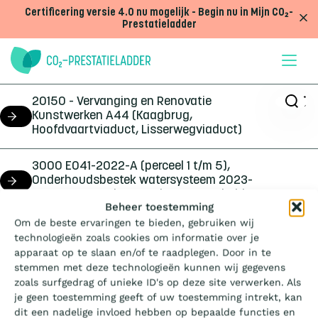
Doorgaan naar inhoud
Certificering versie 4.0 nu mogelijk - Begin nu in Mijn CO₂-
Prestatieladder
20150 - Vervanging en Renovatie
Kunstwerken A44 (Kaagbrug,
project
Hoofdvaartviaduct, Lisserwegviaduct)
3000 E041-2022-A (perceel 1 t/m 5),
Onderhoudsbestek watersysteem 2023-
project
2024 ten noorden van de Westerschelde
Wat is de Ladder?
Beheer toestemming
Om de beste ervaringen te bieden, gebruiken wij
31194346 Producttoets asfalt PPO
project
technologieën zoals cookies om informatie over je
Certificeren
apparaat op te slaan en/of te raadplegen. Door in te
stemmen met deze technologieën kunnen wij gegevens
A. van der Lingen Transport B.V
3.1 | Niveau
3
dochteronderneming
zoals surfgedrag of unieke ID's op deze site verwerken. Als
Aanbesteden
je geen toestemming geeft of uw toestemming intrekt, kan
dit een nadelige invloed hebben op bepaalde functies en