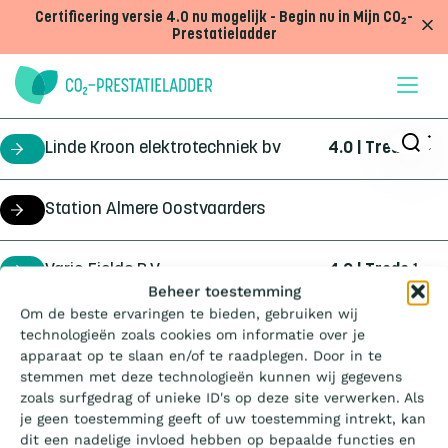
Doorgaan naar inhoud
Certificering versie 4.0 nu mogelijk - Begin nu in Mijn CO₂-
Prestatieladder
Linde Kroon elektrotechniek bv
4.0 | Trede
1
certificaathouder
Station Almere Oostvaarders
project
Vario Fields B.V.
4.0 | Trede
1
certificaathouder
Wat is de Ladder?
Beheer toestemming
Om de beste ervaringen te bieden, gebruiken wij
Waterschap Zuiderzeeland
opdrachtgever
technologieën zoals cookies om informatie over je
Certificeren
apparaat op te slaan en/of te raadplegen. Door in te
stemmen met deze technologieën kunnen wij gegevens
zoals surfgedrag of unieke ID's op deze site verwerken. Als
Aanbesteden
je geen toestemming geeft of uw toestemming intrekt, kan
dit een nadelige invloed hebben op bepaalde functies en