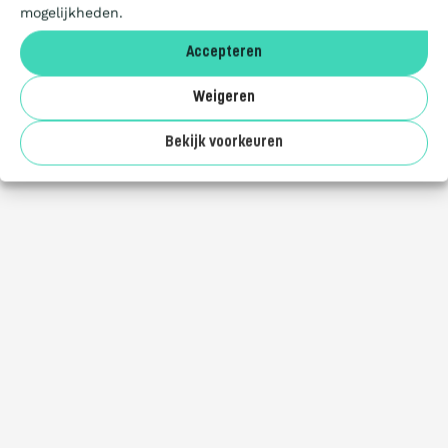
mogelijkheden.
Deelnemers
Accepteren
Over ons
Weigeren
Bekijk voorkeuren
NL
EN
IE
PT
DE
FR
NL
FR