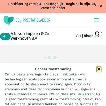
Doorgaan naar inhoud
Certificering versie 4.0 nu mogelijk - Begin nu in Mijn CO₂-
Prestatieladder
A.N. van Impelen & Zn.
3.1 | Niveau
3
certificaathouder
Werkhoven B.V.
Wat is de Ladder?
Beheer toestemming
Om de beste ervaringen te bieden, gebruiken wij
technologieën zoals cookies om informatie over je
Certificeren
apparaat op te slaan en/of te raadplegen. Door in te
stemmen met deze technologieën kunnen wij gegevens
zoals surfgedrag of unieke ID's op deze site verwerken. Als
Aanbesteden
je geen toestemming geeft of uw toestemming intrekt, kan
dit een nadelige invloed hebben op bepaalde functies en