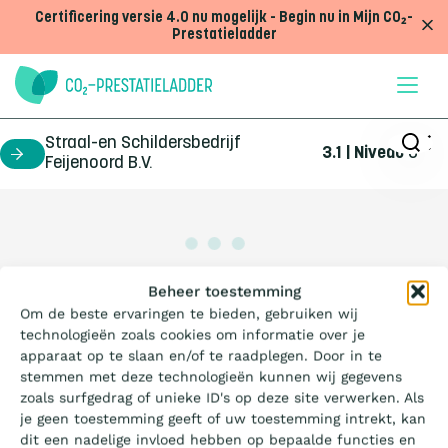
Doorgaan naar inhoud
Certificering versie 4.0 nu mogelijk - Begin nu in Mijn CO₂-
Prestatieladder
Straal-en Schildersbedrijf
3.1 | Niveau
3
certificaathouder
Feijenoord B.V.
Wat is de Ladder?
Beheer toestemming
Om de beste ervaringen te bieden, gebruiken wij
technologieën zoals cookies om informatie over je
Certificeren
apparaat op te slaan en/of te raadplegen. Door in te
stemmen met deze technologieën kunnen wij gegevens
zoals surfgedrag of unieke ID's op deze site verwerken. Als
Aanbesteden
je geen toestemming geeft of uw toestemming intrekt, kan
dit een nadelige invloed hebben op bepaalde functies en