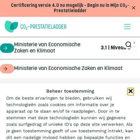
Doorgaan naar inhoud
Certificering versie 4.0 nu mogelijk - Begin nu in Mijn CO₂-
Prestatieladder
Ministerie van Economische
3.1 | Niveau
3
certificaathouder
Zaken en Klimaat
Ministerie van Economische Zaken en Klimaat
opdrachtgever
Wat is de Ladder?
Beheer toestemming
Om de beste ervaringen te bieden, gebruiken wij
technologieën zoals cookies om informatie over je
Certificeren
apparaat op te slaan en/of te raadplegen. Door in te
stemmen met deze technologieën kunnen wij gegevens
zoals surfgedrag of unieke ID's op deze site verwerken. Als
Aanbesteden
je geen toestemming geeft of uw toestemming intrekt, kan
dit een nadelige invloed hebben op bepaalde functies en