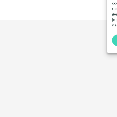
co
ra
ge
je
na