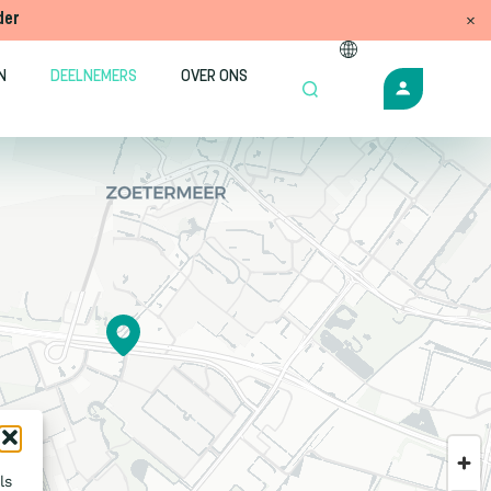
der
N
DEELNEMERS
OVER ONS
ls