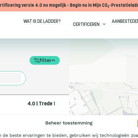
rtificering versie 4.0 nu mogelijk - Begin nu in Mijn CO₂-Prestatielad
WAT IS DE LADDER?
AANBESTEDE
CERTIFICEREN
filter
4.0 | Trede
1
Beheer toestemming
 de beste ervaringen te bieden, gebruiken wij technologieën zoa