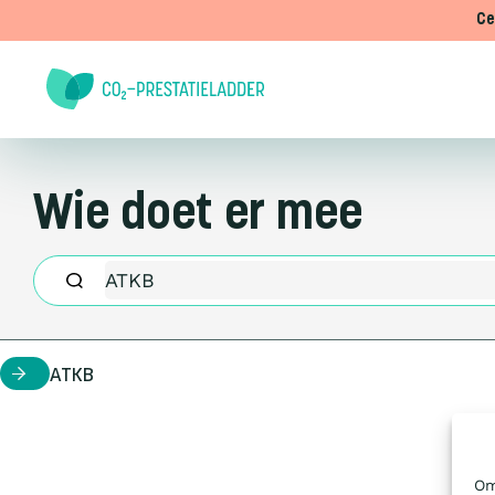
Doorgaan naar inhoud
Ce
Wie doet er mee
ATKB
certificaathouder
Om